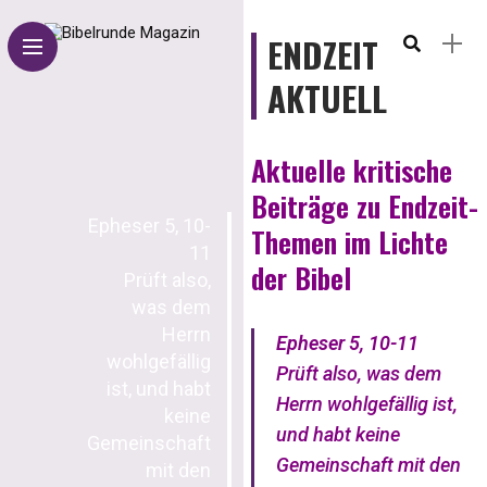
ENDZEIT
AKTUELL
Aktuelle kritische
Beiträge zu Endzeit-
Epheser 5, 10-
Themen im Lichte
11
der Bibel
Prüft also,
was dem
Herrn
Epheser 5, 10-11
wohlgefällig
Prüft also, was dem
ist, und habt
Herrn wohlgefällig ist,
keine
und habt keine
Gemeinschaft
Gemeinschaft mit den
mit den