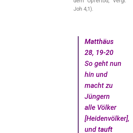
dem Opfertod, Vergl.
Joh 4,1).
Matthäus
28, 19-20
So geht nun
hin und
macht zu
Jüngern
alle Völker
[Heidenvölker],
und
tauft