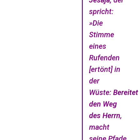
Jesaja
, der
spricht:
»Die
Stimme
eines
Rufenden
[ertönt] in
der
Wüste:
Bereitet
den Weg
des Herrn
,
macht
seine Pfade